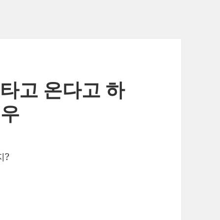
 타고 온다고 하
보우
지?