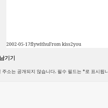
작
글
카
2002-05-17
flywithu
From kiss2you
성
쓴
테
 남기기
일
이
고
자
리
 주소는 공개되지 않습니다.
필수 필드는
*
로 표시됩