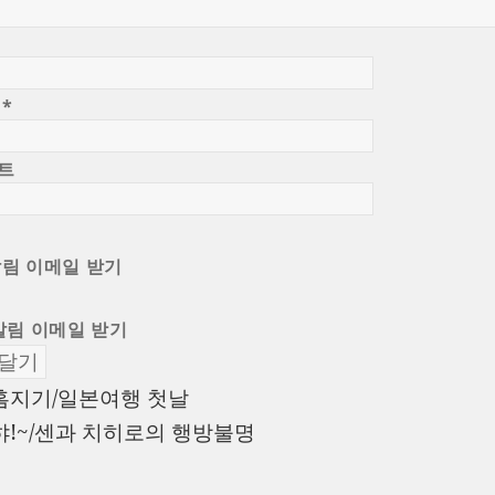
일
*
트
알림 이메일 받기
알림 이메일 받기
이
홈지기/일본여행 첫날
전
다
햐!~/센과 치히로의 행방불명
글:
음