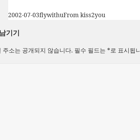
작
글
카
2002-07-03
flywithu
From kiss2you
성
쓴
테
 남기기
일
이
고
자
리
 주소는 공개되지 않습니다.
필수 필드는
*
로 표시됩