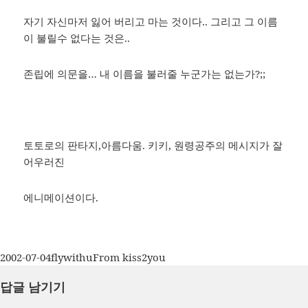
자기 자신마저 잃어 버리고 마는 것이다.. 그리고 그 이름
이 불릴수 없다는 것은..
존립에 의문을… 내 이름을 불러줄 누군가는 없는가?;;
토토로의 판타지,아름다움. 키키, 원령공주의 메시지가 잘
어우러진
에니메이션이다.
작
글
카
2002-07-04
flywithu
From kiss2you
성
쓴
테
답글 남기기
일
이
고
자
리