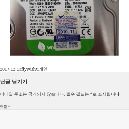
작
글
카
2017-12-13
flywithu
개인
성
쓴
테
답글 남기기
일
이
고
자
리
이메일 주소는 공개되지 않습니다.
필수 필드는
*
로 표시됩니다
댓글
*