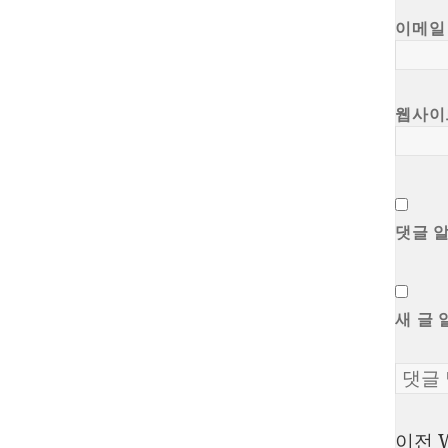
이메
웹사이
댓글 
새 글 
이전