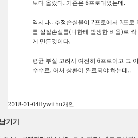
보다 올랐다. 기존은 6프로대였는데.
역시나.. 추정손실율이 2프로에서 3프로
를 실질손실률(나한테 발생한 비율)로 싹
게 만든것이다.
평균 부실 고려시 여전히 6프로이고 그 
수수료. 어서 상환이 완료되야 하는데..
작
글
카
2018-01-04
flywithu
개인
성
쓴
테
 남기기
일
이
고
자
리