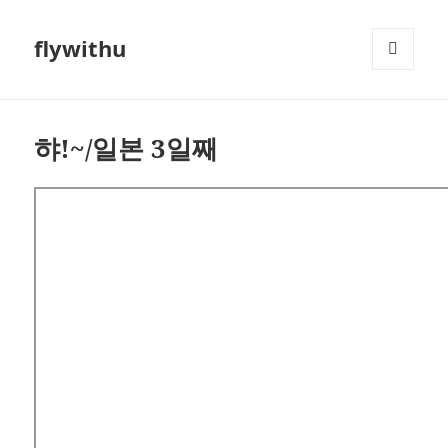
flywithu
메뉴와
위젯
햐!~/일본 3일째