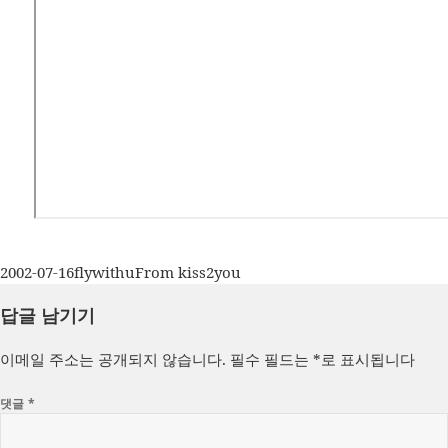
작
글
카
2002-07-16
flywithu
From kiss2you
성
쓴
테
답글 남기기
일
이
고
자
리
이메일 주소는 공개되지 않습니다.
필수 필드는
*
로 표시됩니다
댓글
*