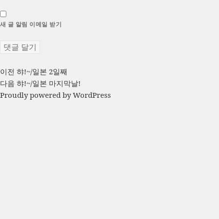
새 글 알림 이메일 받기
글
이
이전
햐!~/일본 2일째
전
다
다음
햐!~/일본 마지막날!
탐
글:
음
Proudly powered by WordPress
색
글: