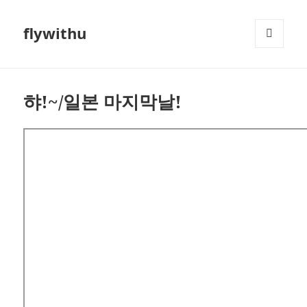
flywithu
메뉴와
위젯
햐!~/일본 마지막날!