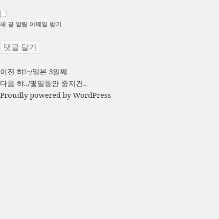
새 글 알림 이메일 받기
글
이
이전
햐!~/일본 3일째
전
다
다음
햐../몇일동안 중지건..
탐
글:
음
Proudly powered by WordPress
색
글: