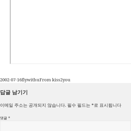
작
글
카
2002-07-16
flywithu
From kiss2you
성
쓴
테
답글 남기기
일
이
고
자
리
이메일 주소는 공개되지 않습니다.
필수 필드는
*
로 표시됩니다
댓글
*