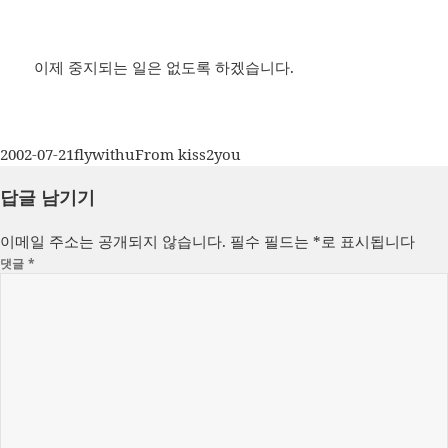
이제 중지되는 일은 없도록 하겠습니다.
작
글
카
2002-07-21
flywithu
From kiss2you
성
쓴
테
답글 남기기
일
이
고
자
리
이메일 주소는 공개되지 않습니다.
필수 필드는
*
로 표시됩니다
댓글
*