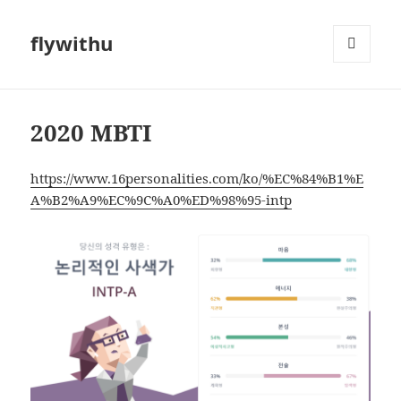
flywithu
메뉴와
위젯
2020 MBTI
https://www.16personalities.com/ko/%EC%84%B1%E
A%B2%A9%EC%9C%A0%ED%98%95-intp