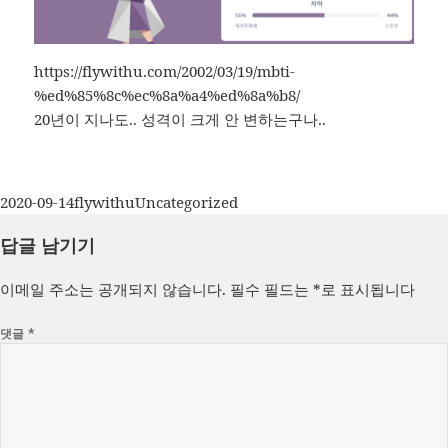
https://flywithu.com/2002/03/19/mbti-
%ed%85%8c%ec%8a%a4%ed%8a%b8/
20년이 지나도.. 성격이 크게 안 변하는구나..
작
글
카
2020-09-14
flywithu
Uncategorized
성
쓴
테
답글 남기기
일
이
고
자
리
이메일 주소는 공개되지 않습니다.
필수 필드는
*
로 표시됩니다
댓글
*