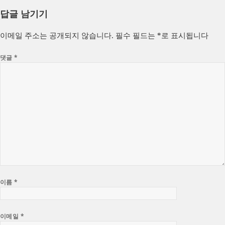
성
쓴
테
답글 남기기
일
이
고
자
리
이메일 주소는 공개되지 않습니다.
필수 필드는
*
로 표시됩니다
댓글
*
이름
*
이메일
*