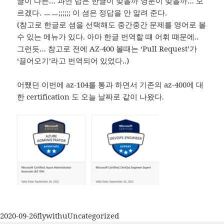
글이 다른… 과연 답은 한글이 맞을까 영문이 맞을까… 모
르겠다. ㅡㅡ;;;;;; 이 셤은 정답을 안 알려 준다.
(참고로 한글로 셤을 선택해도 중간중간 문제를 영어로 볼
수 있는 메뉴가 있다. 아마 한글 번역할 떄 어휘 떄문에..
그런듯… 참고로 전에 AZ-400 볼때는 ‘Pull Request’가
‘끌어오기’라고 번역되어 있었다..)
어쨌던 이번에 az-104를 통과 하면서 기존의 az-400에 대
한 certification 도 오늘 날짜로 같이 나왔다.
작
글
카
2020-09-26
flywithu
Uncategorized