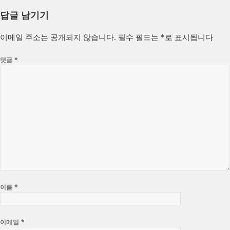
성
쓴
테
답글 남기기
일
이
고
자
리
이메일 주소는 공개되지 않습니다.
필수 필드는
*
로 표시됩니다
댓글
*
이름
*
이메일
*