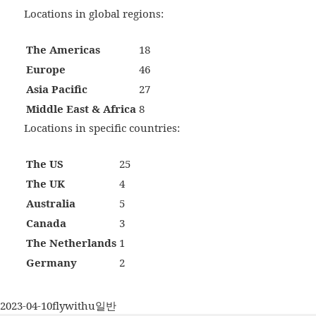
Locations in global regions:
The Americas
18
Europe
46
Asia Pacific
27
Middle East & Africa
8
Locations in specific countries:
The US
25
The UK
4
Australia
5
Canada
3
The Netherlands
1
Germany
2
작
글
카
2023-04-10
flywithu
일반