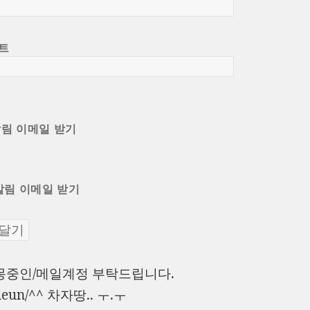
트
알림 이메일 받기
알림 이메일 받기
이
몽중인/메일계정 부탁드립니다.
전
다
jieun/^^ 차자땅.. ㅜ.ㅜ