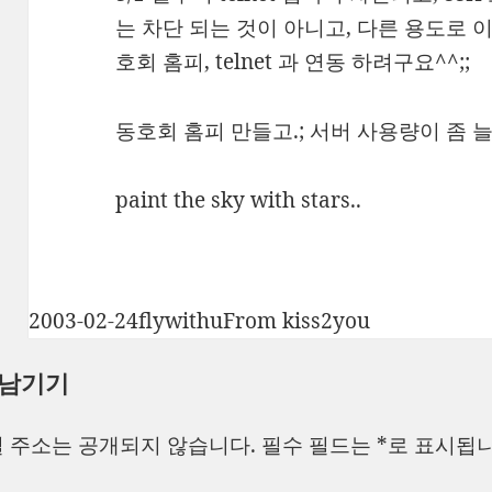
는 차단 되는 것이 아니고, 다른 용도로 
호회 홈피, telnet 과 연동 하려구요^^;;
동호회 홈피 만들고.; 서버 사용량이 좀 늘
paint the sky with stars..
작
글
카
2003-02-24
flywithu
From kiss2you
성
쓴
테
 남기기
일
이
고
자
리
 주소는 공개되지 않습니다.
필수 필드는
*
로 표시됩