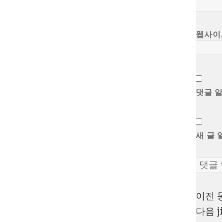
웹사이
댓글 
새 글 
이전
글
다음