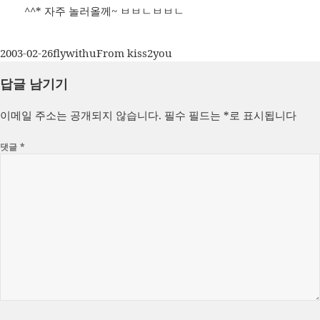
^^* 자주 놀러올께~ ㅂㅂㄴㅂㅂㄴ
작
글
카
2003-02-26
flywithu
From kiss2you
성
쓴
테
답글 남기기
일
이
고
자
리
이메일 주소는 공개되지 않습니다.
필수 필드는
*
로 표시됩니다
댓글
*