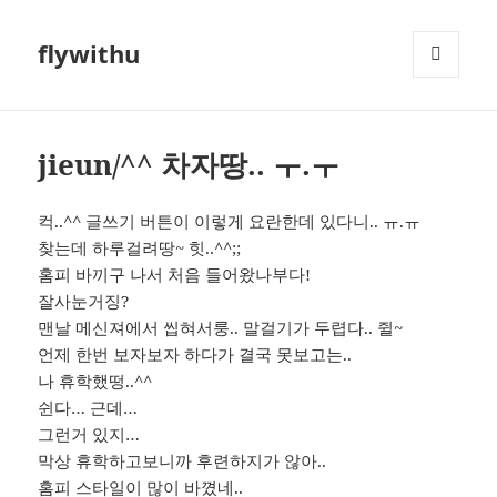
flywithu
메뉴와
위젯
jieun/^^ 차자땅.. ㅜ.ㅜ
컥..^^ 글쓰기 버튼이 이렇게 요란한데 있다니.. ㅠ.ㅠ
찾는데 하루걸려땅~ 힛..^^;;
홈피 바끼구 나서 처음 들어왔나부다!
잘사눈거징?
맨날 메신져에서 씹혀서룽.. 말걸기가 두렵다.. 쥘~
언제 한번 보자보자 하다가 결국 못보고는..
나 휴학했떵..^^
쉰다… 근데…
그런거 있지…
막상 휴학하고보니까 후련하지가 않아..
홈피 스타일이 많이 바꼈네..