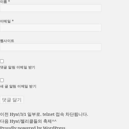
이름
*
이메일
*
웹사이트
댓글 알림 이메일 받기
새 글 알림 이메일 받기
글
이
이전
Hya!/3/1 일부로. telnet 접속 차단됩니다.
전
다
다음
Hya!/젤리클들의 축제^^
탐
글:
음
Proudly powered by WordPress