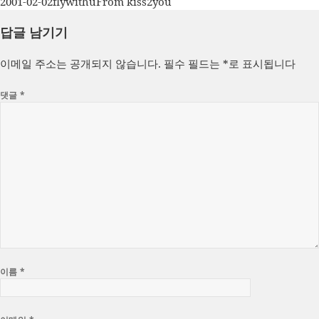
작
글
카
2001-02-02
flywithu
From kiss2you
성
쓴
테
답글 남기기
일
이
고
자
리
이메일 주소는 공개되지 않습니다.
필수 필드는
*
로 표시됩니다
댓글
*
이름
*