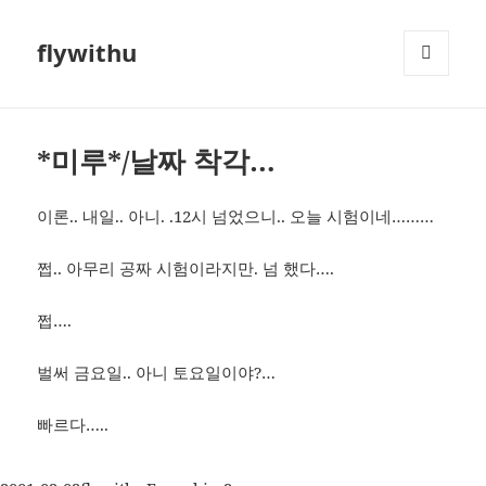
flywithu
메뉴와
위젯
*미루*/날짜 착각…
이론.. 내일.. 아니. .12시 넘었으니.. 오늘 시험이네………
쩝.. 아무리 공짜 시험이라지만. 넘 했다….
쩝….
벌써 금요일.. 아니 토요일이야?…
빠르다…..