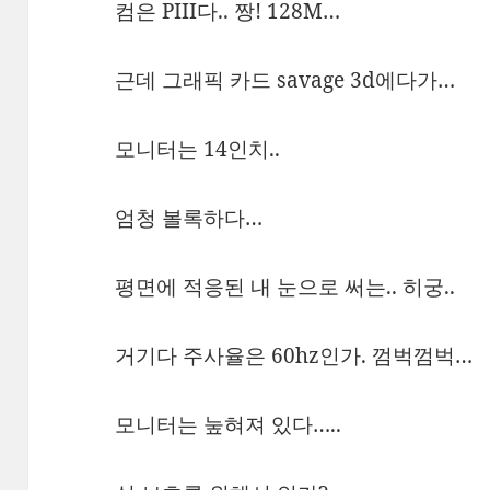
컴은 PIII다.. 짱! 128M…
근데 그래픽 카드 savage 3d에다가…
모니터는 14인치..
엄청 볼록하다…
평면에 적응된 내 눈으로 써는.. 히궁..
거기다 주사율은 60hz인가. 껌벅껌벅…
모니터는 눞혀져 있다…..