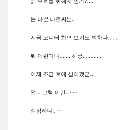
싥 보호를 위해서 인가?….
눈 나쁜 나로써는..
지금 모니터 화면 보기도 벅차다…….
뭐 이런다냐……. 히궁…………
이제 조금 후에 셤이겠군…
쩝… 그럼 이만..~~~
심심하다..~~