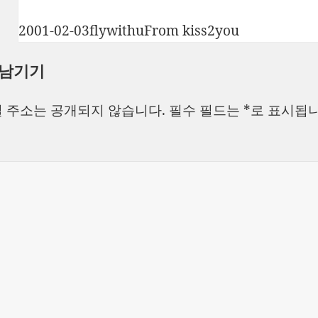
작
글
카
2001-02-03
flywithu
From kiss2you
성
쓴
테
 남기기
일
이
고
자
리
 주소는 공개되지 않습니다.
필수 필드는
*
로 표시됩