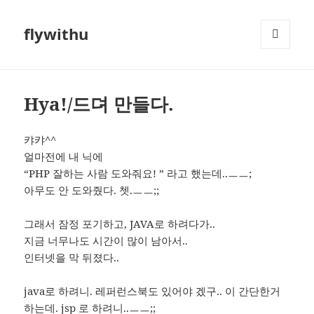
flywithu
메뉴와
위젯
Hya!/드뎌 만들다.
캬캬^^
얼마전에 내 닉에
“PHP 잘하는 사람 도와줘요! ” 라고 했는데..ㅡㅡ;
아무도 안 도와줬다. 쳇.ㅡㅡ;;
그래서 잠정 포기하고, JAVA로 하려다가..
지금 너무나도 시간이 많이 남아서..
인터넷을 막 뒤졌다..
java로 하려니. 레퍼런스북도 있어야 겠구.. 이 간단한거
하는데. jsp 로 하려니..ㅡㅡ;;