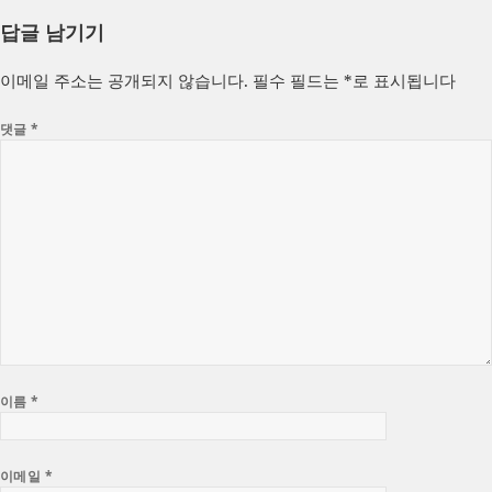
성
쓴
테
답글 남기기
일
이
고
자
리
이메일 주소는 공개되지 않습니다.
필수 필드는
*
로 표시됩니다
댓글
*
이름
*
이메일
*