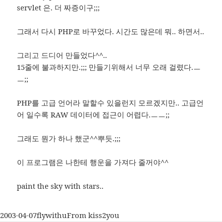
servlet 은. 더 짜증이구;;;
그래서 다시 PHP로 바꾸었다. 시간도 많은데 뭐.. 하면서..
그리고 드디어 만들었다^^..
15줄에 불과하지만.;;; 만들기위해서 너무 오래 걸렸다.ㅡ
ㅡ;;
PHP를 고급 언어라 말할수 있을런지 모르겠지만.. 고급언
어 일수록 RAW 데이터에 접근이 어렵다.ㅡㅡ;;
그래도 뭔가 하나 했군^^뿌듯.;;;
이 프로그램은 나한테 행운을 가져다 줄꺼야^^
paint the sky with stars..
작
글
카
2003-04-07
flywithu
From kiss2you