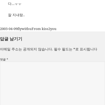
다…ㅜㅜ
잘 지내랑..
작
글
카
2003-04-09
flywithu
From kiss2you
성
쓴
테
답글 남기기
일
이
고
자
리
이메일 주소는 공개되지 않습니다.
필수 필드는
*
로 표시됩니다
댓글
*