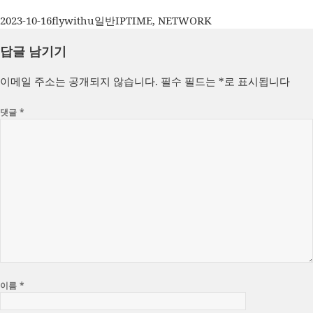
작
글
카
태
2023-10-16
flywithu
일반
IPTIME
,
NETWORK
성
쓴
테
그
답글 남기기
일
이
고
자
리
이메일 주소는 공개되지 않습니다.
필수 필드는
*
로 표시됩니다
댓글
*
이름
*