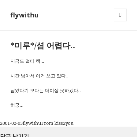
flywithu
메뉴와
위젯
*미루*/셤 어렵다..
지금도 멀티 캠…
시간 남아서 이거 쓰고 있다..
남았다기 보다는 더이상 못하겠다..
히궁…
작
글
카
2001-02-03
flywithu
From kiss2you
성
쓴
테
답글 남기기