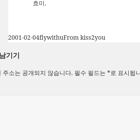
흐미.
작
글
카
2001-02-04
flywithu
From kiss2you
성
쓴
테
 남기기
일
이
고
자
리
 주소는 공개되지 않습니다.
필수 필드는
*
로 표시됩