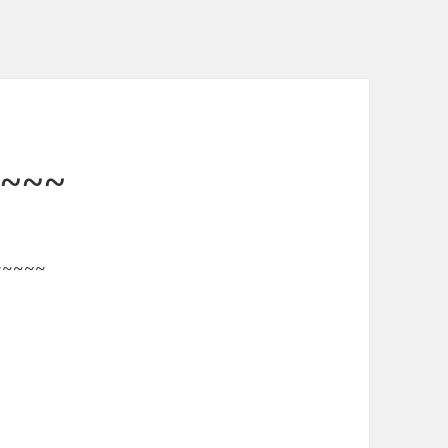
~~~
~~~~