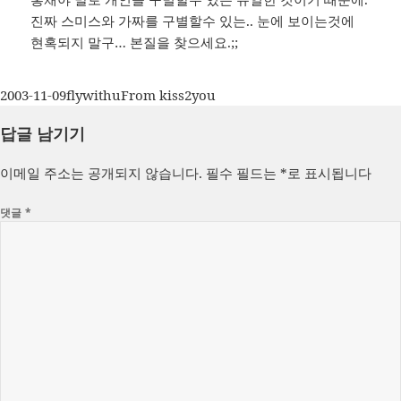
진짜 스미스와 가짜를 구별할수 있는.. 눈에 보이는것에
현혹되지 말구… 본질을 찾으세요.;;
작
글
카
2003-11-09
flywithu
From kiss2you
성
쓴
테
답글 남기기
일
이
고
자
리
이메일 주소는 공개되지 않습니다.
필수 필드는
*
로 표시됩니다
댓글
*