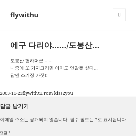
flywithu
메뉴와
위젯
에구 다리야……/도봉산…
도봉산 험하더군…….
나중에 또 가자그러면 아마도 안갈듯 싶다…
담엔 스키장 가잣!!
작
글
카
2003-11-23
flywithu
From kiss2you
성
쓴
테
답글 남기기
일
이
고
자
리
이메일 주소는 공개되지 않습니다.
필수 필드는
*
로 표시됩니다
댓글
*