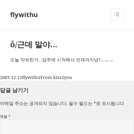
flywithu
메뉴와
위젯
ȭ/근데 말야…
오늘 약속한거…담주에 시작해서 언제까지냥?…ㅡㅡ
작
글
카
2003-12-15
flywithu
From kiss2you
성
쓴
테
답글 남기기
일
이
고
자
리
이메일 주소는 공개되지 않습니다.
필수 필드는
*
로 표시됩니다
댓글
*