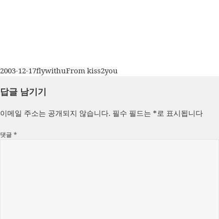
작
글
카
2003-12-17
flywithu
From kiss2you
성
쓴
테
답글 남기기
일
이
고
자
리
이메일 주소는 공개되지 않습니다.
필수 필드는
*
로 표시됩니다
댓글
*