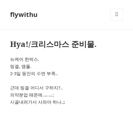
flywithu
메뉴와
위젯
Hya!/크리스마스 준비물.
뉴케어 한박스.
링겔, 앰플.
2-3일 동안의 수면 부족..
근데 링겔 어디서 구하지?..
의약분업 때문에.ㅡㅡ;
시골내려가서 사와야 하나.;;