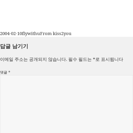
작
글
카
2004-02-10
flywithu
From kiss2you
성
쓴
테
답글 남기기
일
이
고
자
리
이메일 주소는 공개되지 않습니다.
필수 필드는
*
로 표시됩니다
댓글
*