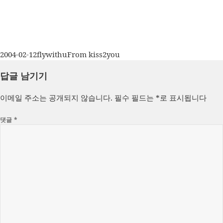
작
글
카
2004-02-12
flywithu
From kiss2you
성
쓴
테
답글 남기기
일
이
고
자
리
이메일 주소는 공개되지 않습니다.
필수 필드는
*
로 표시됩니다
댓글
*