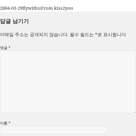
작
글
카
2004-03-29
flywithu
From kiss2you
성
쓴
테
답글 남기기
일
이
고
자
리
이메일 주소는 공개되지 않습니다.
필수 필드는
*
로 표시됩니다
댓글
*
이름
*