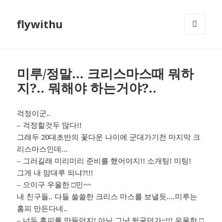
flywithu
메뉴와
위젯
미루/정말… 크리스마스때 뭐하
지?.. 뭐해야 하는거야?..
걱정이군..
– 걱정할것두 많다!!
그래두 20대초반의 꽃다운 나이에 군대가기전 마지막 크
리스마스인데…
– 그러길래 미리미리 준비를 했어야지!! 소개팅! 미팅!
그게 내 맘대루 되냐?!!!
– 으이구 우울한 □민~~
내 친구들.. 다들 쓸쓸한 크리스 마스를 보낼듯….미루는
홈피 만든다네..
– 너두 홈피를 만들던지! 아님 그냥 뒹굴던가~!!! 우울한 □