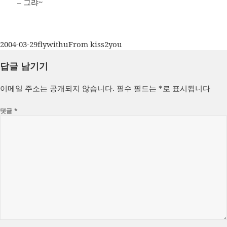
– 그랴~
작
글
카
2004-03-29
flywithu
From kiss2you
성
쓴
테
답글 남기기
일
이
고
자
리
이메일 주소는 공개되지 않습니다.
필수 필드는
*
로 표시됩니다
댓글
*