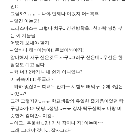
민!!
그럴까? ㅠㅠ… 나야 언제나 이랬지 머~ 흑흑
– 알긴 아는군!
크리스마스는 그렇다 치구.. 긴긴방학을.. 찬바람 씽씽 부
는 이 겨울을
어떻게 보내야 할지….
– 알바나 해~ 이눔아!! 돈벌어놔야징!
알바해서 사구 싶은것두 사구..그러구 싶은데.. 우선은 한
달정도 쉬고 싶다
– 헉 너!! 2학기 내내 쉰거 아니였냐?
이 짜슥이!!!! 주글래~
– 하하 맞잖아~ 학교두 안가구 시험도 빼먹구 주에 3일은
나갔냐?
그건 그렇지만..ㅠㅠ 학교생활의 유일한 즐거움이었던 탁
구강좌가 C+ 떳당…정말…ㅠㅠ 강사 탁구실력도 나랑 비
슷한거 같더만.. 이겅..
– 이그.. 우울한 □민! 가서 잠이나 자! 이누마~~
그래..그래야 것다… 잘자그라~