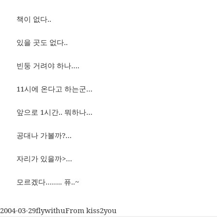
책이 없다..
있을 곳도 없다..
빈둥 거려야 하나….
11시에 온다고 하는군…
앞으로 1시간.. 뭐하나…
공대나 가볼까?…
자리가 있을까>…
모르겠다…….. 퓨..~
작
글
카
2004-03-29
flywithu
From kiss2you