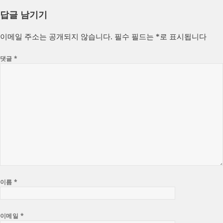
성
쓴
테
답글 남기기
일
이
고
자
리
이메일 주소는 공개되지 않습니다.
필수 필드는
*
로 표시됩니다
댓글
*
이름
*
이메일
*