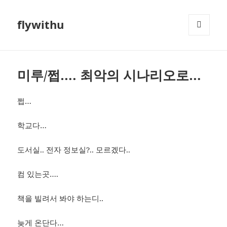
flywithu
메뉴와
위젯
미루/쩝…. 최악의 시나리오로…
쩝…
학교다…
도서실.. 전자 정보실?.. 모르겠다..
컴 있는곳….
책을 빌려서 봐야 하는디..
늦게 온단다…