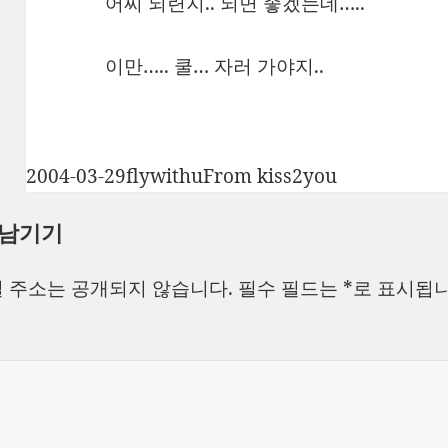
어찌 되련지.. 되면 좋겠는데…..
이만….. 쿨… 자러 가야지..
작
글
카
2004-03-29
flywithu
From kiss2you
성
쓴
테
 남기기
일
이
고
자
리
 주소는 공개되지 않습니다.
필수 필드는
*
로 표시됩