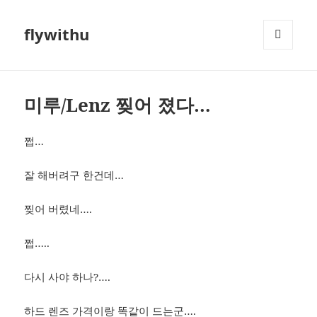
flywithu
메뉴와
위젯
미루/Lenz 찢어 졌다…
쩝…
잘 해버려구 한건데…
찢어 버렸네….
쩝…..
다시 사야 하나?….
하드 렌즈 가격이랑 똑같이 드는군….