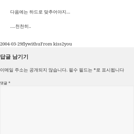
다음에는 하드로 맞추어야지…
….천천히..
작
글
카
2004-03-29
flywithu
From kiss2you
성
쓴
테
답글 남기기
일
이
고
자
리
이메일 주소는 공개되지 않습니다.
필수 필드는
*
로 표시됩니다
댓글
*