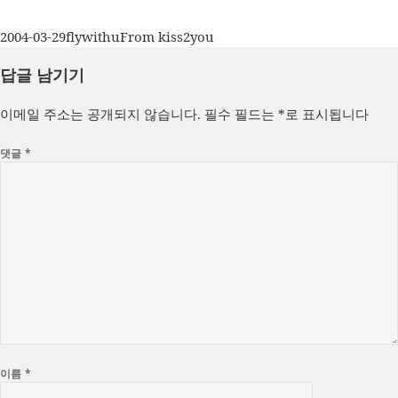
작
글
카
2004-03-29
flywithu
From kiss2you
성
쓴
테
답글 남기기
일
이
고
자
리
이메일 주소는 공개되지 않습니다.
필수 필드는
*
로 표시됩니다
댓글
*
이름
*