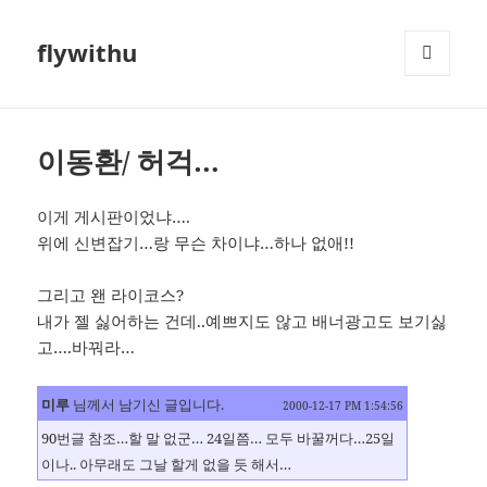
flywithu
메뉴와
위젯
이동환/ 허걱…
이게 게시판이었냐….
위에 신변잡기…랑 무슨 차이냐…하나 없애!!
그리고 왠 라이코스?
내가 젤 싫어하는 건데..예쁘지도 않고 배너광고도 보기싫
고….바꿔라…
미루
님께서 남기신 글입니다.
2000-12-17 PM 1:54:56
90번글 참조…할 말 없군… 24일쯤… 모두 바꿀꺼다…25일
이나.. 아무래도 그날 할게 없을 듯 해서…