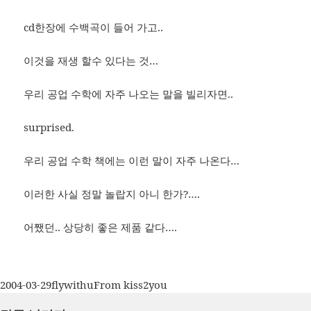
cd한장에 수백곡이 들어 가고..
이것을 재생 할수 있다는 것…
우리 공업 수학에 자주 나오는 말을 빌리자면..
surprised.
우리 공업 수학 책에는 이런 말이 자주 나온다…
이러한 사실 정말 놀랍지 아니 한가?….
어쨌던.. 상당히 좋은 제품 같다….
작
글
카
2004-03-29
flywithu
From kiss2you
성
쓴
테