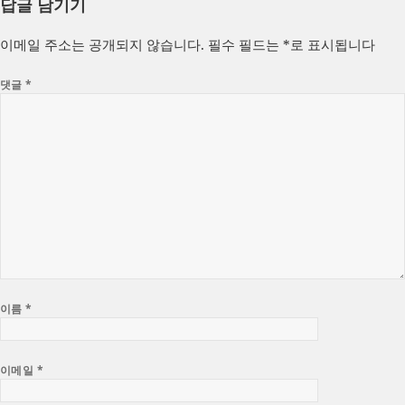
답글 남기기
일
이
고
자
리
이메일 주소는 공개되지 않습니다.
필수 필드는
*
로 표시됩니다
댓글
*
이름
*
이메일
*