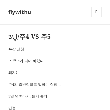
flywithu
메뉴와
위젯
ڸש/주4 VS 주5
수강 신청…
또 주 4가 되어 버렸다..
왜지?..
주4의 일반적으로 말하는 장점…
3일 연휴라서. 놀기 좋다…
단점