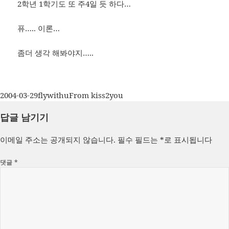
2학년 1학기도 또 주4일 듯 하다…
퓨….. 이론…
좀더 생각 해봐야지…..
작
글
카
2004-03-29
flywithu
From kiss2you
성
쓴
테
답글 남기기
일
이
고
자
리
이메일 주소는 공개되지 않습니다.
필수 필드는
*
로 표시됩니다
댓글
*