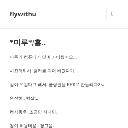
flywithu
메뉴와
위젯
*미루*/흠..
미루의 컴퓨터가 맛이 가버렸어요…
시끄러워서. 쿨러를 띠어 버렸다가…
컴이 뜨겁다고 해서. 쿨링핀을 FHS로 만들려다가..
완전히.. 박살…
컴사용후. 조금만 지나면..
컴이 삐용삐용.. 경고음…