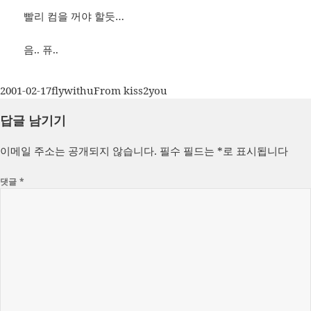
빨리 컴을 꺼야 할듯…
음.. 퓨..
작
글
카
2001-02-17
flywithu
From kiss2you
성
쓴
테
답글 남기기
일
이
고
자
리
이메일 주소는 공개되지 않습니다.
필수 필드는
*
로 표시됩니다
댓글
*