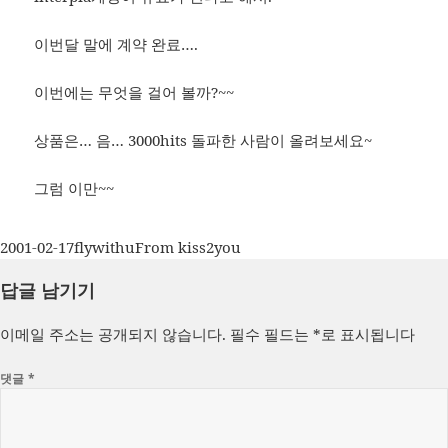
이번달 말에 계약 완료….
이번에는 무엇을 걸어 볼까?~~
상품은… 음… 3000hits 돌파한 사람이 올려보세요~
그럼 이만~~
작
글
카
2001-02-17
flywithu
From kiss2you
성
쓴
테
답글 남기기
일
이
고
자
리
이메일 주소는 공개되지 않습니다.
필수 필드는
*
로 표시됩니다
댓글
*