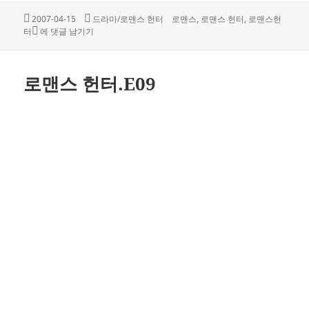
작
카
태
2007-04-15
드라마/로맨스 헌터
로맨스
,
로맨스 헌터
,
로맨스헌
성
로맨스 헌터.E08
테
그
터
에 댓글 남기기
일
고
자
리
로맨스 헌터.E09