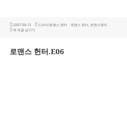
작
카
태
2007-04-15
드라마/로맨스 헌터
로맨스 헌터
,
로맨스헌터
성
로맨스 헌터.E05
테
그
에 댓글 남기기
일
고
자
리
로맨스 헌터.E06