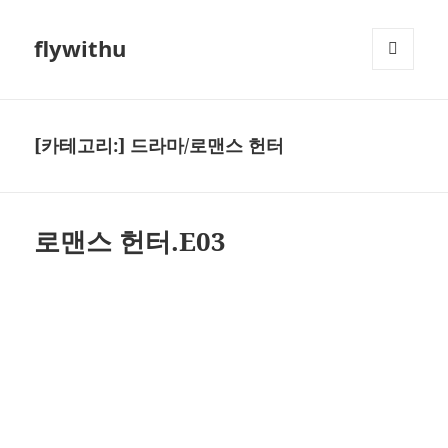
flywithu
메뉴와
위젯
[카테고리:]
드라마/로맨스 헌터
로맨스 헌터.E03