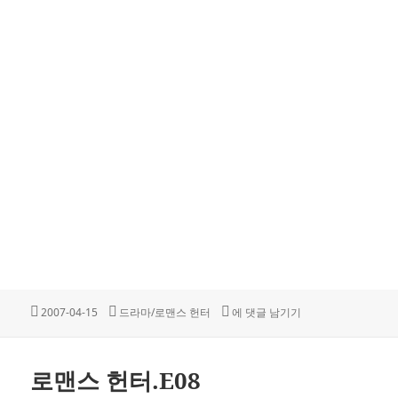
작
카
로맨스 헌터.E07
2007-04-15
드라마/로맨스 헌터
에 댓글 남기기
성
테
일
고
자
리
로맨스 헌터.E08