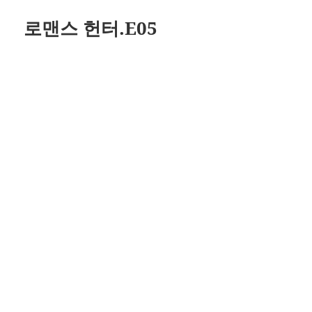
자
리
로맨스 헌터.E05