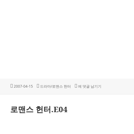
작
카
로맨스 헌터.E03
2007-04-15
드라마/로맨스 헌터
에 댓글 남기기
성
테
일
고
자
리
로맨스 헌터.E04