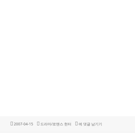
작
카
로맨스 헌터.E04
2007-04-15
드라마/로맨스 헌터
에 댓글 남기기
성
테
일
고