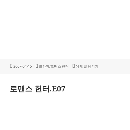
작
카
로맨스 헌터.E06
2007-04-15
드라마/로맨스 헌터
에 댓글 남기기
성
테
일
고
자
리
로맨스 헌터.E07