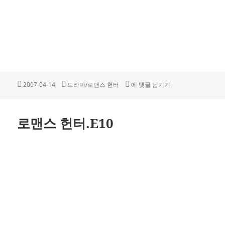
작
카
로맨스 헌터.E09
2007-04-14
드라마/로맨스 헌터
에 댓글 남기기
성
테
일
고
자
리
로맨스 헌터.E10