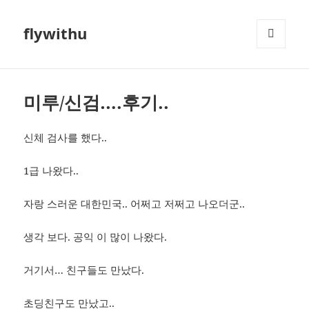
flywithu
메뉴와
위젯
미루/신검….후기..
신체 검사를 했다..
1급 나왔다..
자랑 스러운 대한민국.. 어쩌고 저쩌고 나오더군..
생각 보다. 공익 이 많이 나왔다.
거기서… 친구들도 만났다.
초딩친구도 만났고..