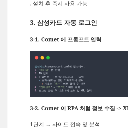
. 설치 후 즉시 사용 가능
3. 삼성카드 자동 로그인
3-1. Comet 에 프롬프트 입력
삼성카드
(
samsungcard
.
com
)
에
 접속해서
:
1.
"
아이디
"
탭
선택
2.
ID
 입력
:
3.
비밀번호
  → 
보안키패드에서
""
입력
-
숫자
/
문자는
일반
키패드에서
클릭
-
@
기호는
"
특수
"
버튼
클릭
후
선택
4.
"
입력완료
"
 → 
"
로그인
"
버튼
클릭
5.
로그인
완료
후
이용내역
조회
및
XML
출력
3-2. Comet 이 RPA 처럼 정보 수집 ->
1단계 → 사이트 접속 및 분석