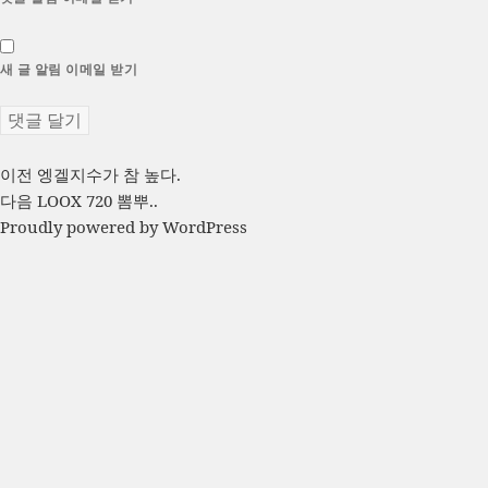
새 글 알림 이메일 받기
글
이
이전
엥겔지수가 참 높다.
전
다
다음
LOOX 720 뽐뿌..
탐
글:
음
Proudly powered by WordPress
색
글: