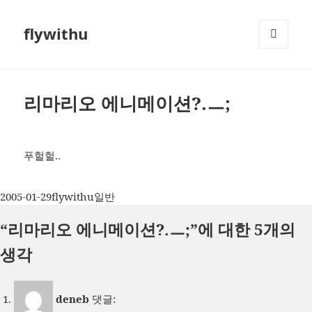
flywithu
메뉴와
위젯
리마리오 에니메이션?.ㅡ;
푸헐헐..
작
글
카
2005-01-29
flywithu
일반
성
쓴
테
“리마리오 에니메이션?.ㅡ;”에 대한 5개의
일
이
고
자
리
생각
deneb
댓글: