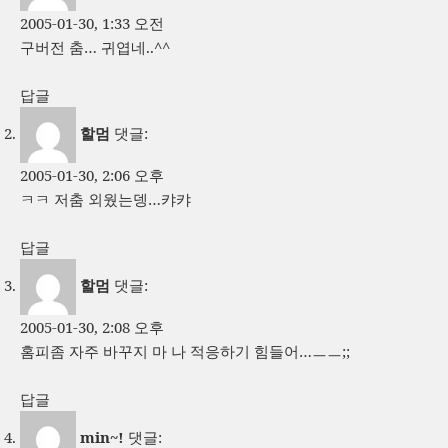
2005-01-30, 1:33 오전
구버전 춤… 귀엽네..^^
답글
할멈
댓글:
2005-01-30, 2:06 오후
ㅋㅋ 저춤 외웠는뎅…캬캬
답글
할멈
댓글:
2005-01-30, 2:08 오후
홈피좀 자주 바꾸지 마 나 적응하기 힘들어…ㅡㅡ;;
답글
min~!
댓글: