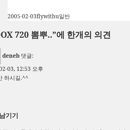
작
글
카
2005-02-03
flywithu
일반
성
쓴
테
OOX 720 뽐뿌..”에 한개의 의견
일
이
고
자
리
deneb
댓글:
02-03, 12:53 오후
만 하시길.^^
 남기기