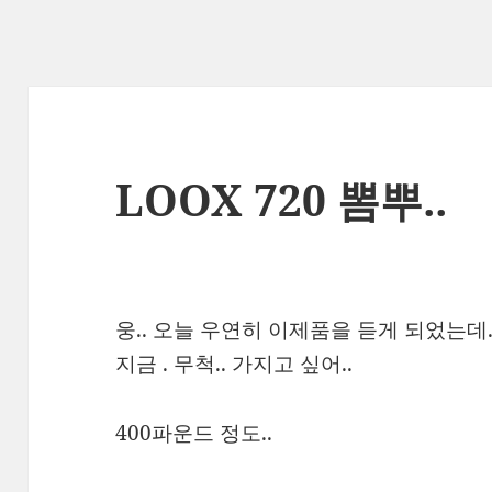
LOOX 720 뽐뿌..
웅.. 오늘 우연히 이제품을 듣게 되었는데.
지금 . 무척.. 가지고 싶어..
400파운드 정도..