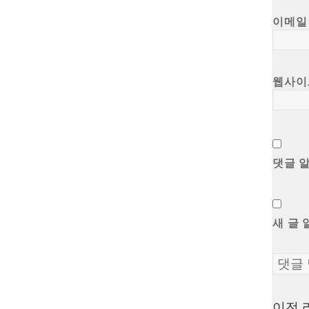
이메
웹사이
댓글 
새 글 
이전