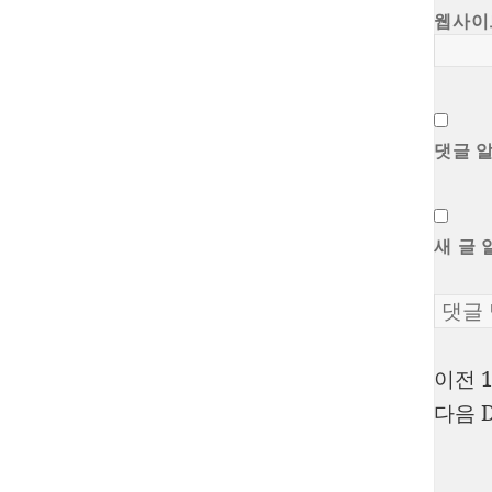
웹사이
댓글 
새 글 
이전
글
다음
탐
색