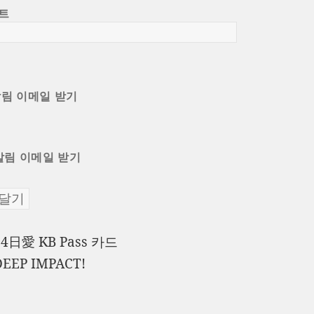
트
알림 이메일 받기
알림 이메일 받기
이
14日愛 KB Pass 카드
전
다
DEEP IMPACT!
글:
음
글: