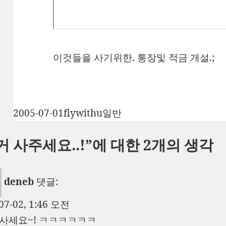
이것들을 사기위한. 통장및 적금 개설.;
작
글
카
2005-07-01
flywithu
일반
성
쓴
테
거 사주세요..!”에 대한 2개의 생각
일
이
고
자
리
deneb
댓글:
07-02, 1:46 오전
꼭 사세요~! ㅋㅋㅋㅋㅋㅋ