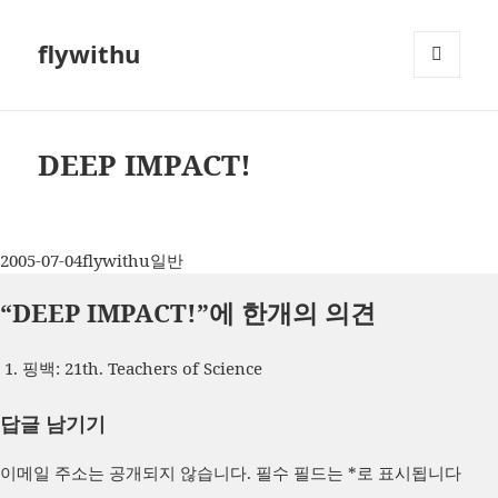
flywithu
메뉴와
위젯
DEEP IMPACT!
작
글
카
2005-07-04
flywithu
일반
성
쓴
테
“DEEP IMPACT!”에 한개의 의견
일
이
고
자
리
핑백: 21th. Teachers of Science
답글 남기기
이메일 주소는 공개되지 않습니다.
필수 필드는
*
로 표시됩니다