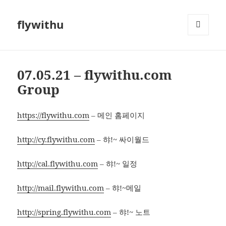
flywithu
메뉴와
위젯
07.05.21 – flywithu.com
Group
https://flywithu.com
– 메인 홈페이지
http://cy.flywithu.com
– 햐!~ 싸이월드
http://cal.flywithu.com
– 햐!~ 일정
http://mail.flywithu.com
– 햐!~메일
http://spring.flywithu.com
– 햐!~ 노트