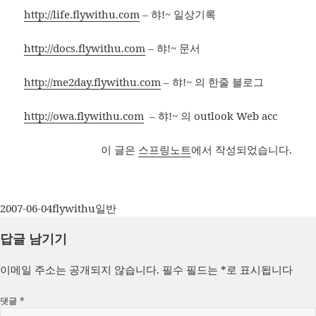
http://life.flywithu.com
– 햐!~ 일상기록
http://docs.flywithu.com
– 햐!~ 문서
http://me2day.flywithu.com
– 햐!~ 의 한줄 블로그
http://owa.flywithu.com
– 햐!~ 의 outlook Web acc
이 글은
스프링노트
에서 작성되었습니다.
작
글
카
2007-06-04
flywithu
일반
성
쓴
테
답글 남기기
일
이
고
자
리
이메일 주소는 공개되지 않습니다.
필수 필드는
*
로 표시됩니다
댓글
*