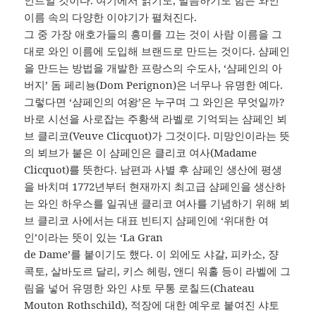
인트일 것이다. 여기에서 읽기도, 발음하기도 힘든 와인
이름 속의 다양한 이야기가 펼쳐진다.
그 중 가장 애호가들의 흥미를 끄는 것이 사람 이름을 그
대로 와인 이름에 도입해 브랜드로 만드는 것이다. 샴페인
을 만드는 방법을 개발한 프랑스의 수도사, ‘샴페인의 아
버지’ 돔 페리뇽(Dom Perignon)은 너무나 유명한 예다.
그렇다면 ‘샴페인의 여왕’은 누구며 그 와인은 무엇일까?
바로 시선을 사로잡는 주황색 라벨로 기억되는 샴페인 뵈
브 클리코(Veuve Clicquot)가 그것이다. 미망인이라는 뜻
의 뵈브가 붙은 이 샴페인은 클리코 여사(Madame
Clicquot)를 뜻한다. 남편과 사별 후 샴페인 생산에 평생
을 바치며 1772년부터 현재까지 최고급 샴페인을 생산하
는 와인 하우스를 일궈낸 클리코 여사를 기념하기 위해 뵈
브 클리코 사에서는 대표 빈티지 샴페인에 ‘위대한 여
인’이라는 뜻이 있는 ‘La Gran
de Dame’를 붙이기도 했다. 이 외에도 샤갈, 피카소, 쟝
콕토, 살바도르 달리, 키스 헤링, 앤디 워홀 등이 라벨에 그
림을 넣어 유명한 와인 샤토 무통 로칠드(Chateau
Mouton Rothschild), 적장에 대한 예우로 붙여진 샤토