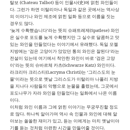
탈보 (Chateau Talbot) 등이 인물사(史)에 얽힌 와인들이
다. 그런가 하면 이탈리아나 독일과 같은 곳에서는 역사상
의 이야기나 와인 제조에 얽힌 일화 등으로 이름을 짓는
경우도 많다.
‘늦게 수확했습니다’라는 뜻의 슈패트레제(Spatlese) 와인
은 실수로 포도를 늦게 수확했지만 그 실수로 달콤하고 맛
있는 와인을 만들었다는 이야기에서 유래했다. 독일 모젤
지방에는 ‘검은 고양이가 앉았던 통의 와인은 잘된다’라는
전설이 있는데 여기에서 착안한 와인이 바로 ‘검은 고양
이’라는 뜻의 슈바르체 카츠(Schwarze Katz) 와인이다.
라크리마 크리스티(Lacryma Christi)는 ‘그리스도의 눈
물’이라는 뜻으로 옛날 그리스도가 이탈리아 나폴리 지방
을 지나다 사람들의 악행으로 눈물을 흘렸는데, 그곳에서
포도나무가 자라 와인을 만들었다는 일화에서 나온 이름
이다.
이처럼 와인 이름과 그에 얽힌 이야기는 무궁무진할 정도
로 많다. 하나씩 알아가며 역사 속 인물과 와인에 대해 알
아보는 쏠쏠한 재미가 있고, 듣는 이에게는 마치 옛날이야
기를 듣는 것처럼 아련한 시간을 만들어줄 것이다.