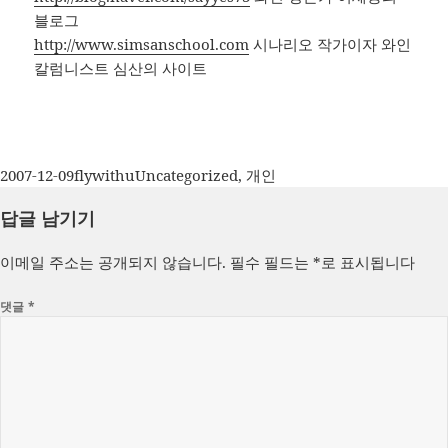
블로그
http://www.simsanschool.com
시나리오 작가이자 와인
칼럼니스트 심산의 사이트
작
글
카
2007-12-09
flywithu
Uncategorized
,
개인
성
쓴
테
답글 남기기
일
이
고
자
리
이메일 주소는 공개되지 않습니다.
필수 필드는
*
로 표시됩니다
댓글
*