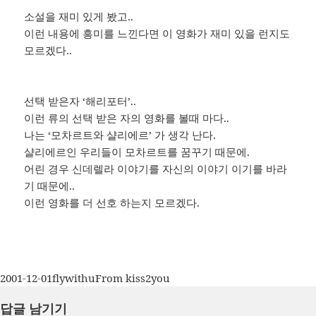
소설을 재미 있게 봤고..
이런 내용에 흥미를 느낀다면 이 영화가 재미 있을 런지도
모르겠다..
선택 받은자 ‘해리포터’..
이런 류의 선택 받은 자의 영화를 볼때 마다..
나는 ‘모차르트와 샬리에르’ 가 생각 난다.
샬리에르인 우리들이 모차르트를 꿈꾸기 때문에.
어린 경우 신데렐라 이야기를 자신의 이야기 이기를 바라
기 때문에..
이런 영화를 더 선호 하는지 모르겠다.
작
글
카
2001-12-01
flywithu
From kiss2you
성
쓴
테
답글 남기기
일
이
고