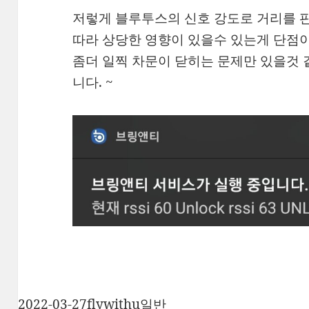
저렇게 블루투스의 신호 강도로 거리를 
따라 상당한 영향이 있을수 있는게 단점
좀더 일찍 차문이 닫히는 문제만 있을것 
니다. ~
작
글
카
2022-03-27
flywithu
일반