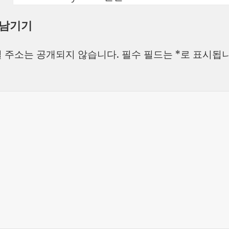
성
쓴
테
 남기기
일
이
고
자
리
 주소는 공개되지 않습니다.
필수 필드는
*
로 표시됩