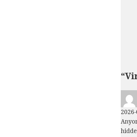
“Vi
2026-
Anyon
hidde