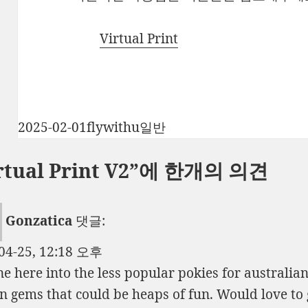
Virtual Print
작
글
카
2025-02-01
flywithu
일반
성
쓴
테
rtual Print V2”에 한개의 의견
일
이
고
자
리
Gonzatica
댓글:
04-25, 12:18 오후
e here into the less popular
pokies for australia
n gems that could be heaps of fun. Would love to 