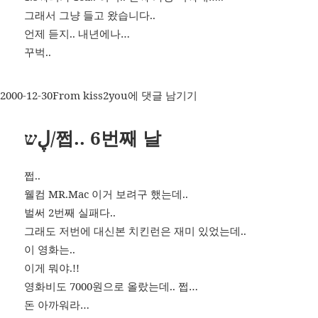
그래서 그냥 들고 왔습니다..
언제 듣지.. 내년에나…
꾸벅..
작
카
ڸש/
2000-12-30
From kiss2you
에 댓글 남기기
성
테
두
일
고
번
ڸש/쩝.. 6번째 날
자
리
째
로
쩝..
산
웰컴 MR.Mac 이거 보려구 했는데..
클
벌써 2번째 실패다..
래
식..
그래도 저번에 대신본 치킨런은 재미 있었는데..
이 영화는..
이게 뭐야.!!
영화비도 7000원으로 올랐는데.. 쩝…
돈 아까워라…