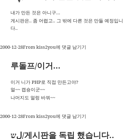
멋
내가 만든 것은 아니구…
진
게시판은.. 좀 어렵고.. 그 밖에 다른 것은 만들 예정입니
게
다..
시
판
인
작
카
ڸש/Re:
2000-12-28
From kiss2you
에 댓글 남기기
데..^^
성
테
내
일
고
가
루돌프/이거…
자
리
만
든
이거 니가 PHP로 직접 만든고야?
것
얼~~ 캡숑이군~~
은
나머지도 얼렁 바꿔~~
아
니
구..
작
카
루
2000-12-28
From kiss2you
에 댓글 남기기
성
테
돌
일
고
프/
ڸש/게시판을 독립 했습니다..
자
리
이