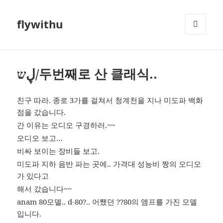
flywithu
메뉴와
위젯
ڸש/두번째로 산 클래식..
친구 따라. 종로 3가를 걸쳐서 청계천을 지나 미도파 백화
점을 갔습니다.
간 이유는 오디오 구경하러.~~
오디오 보고…
비싸 보이는 장비들 보고.
미도파 지하 음반 파는 곳에.. 가격대 성능비 짱의 오디오
가 있다고
해서 갔습니다~~
anam 80모델.. d-80?.. 어쨌던 ??80의 앰프를 가진 모델
입니다.