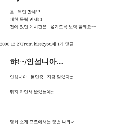
거…
음.. 독립 만세!!!
대한 독립 만세!!!
전에 있던 게시판은.. 옮기도록 노력 할께요~~
작
카
ڸש/
2000-12-27
From kiss2you
에 1개 댓글
성
테
게
일
고
시
햐!~/인섬니아…
자
리
판
을
인섬니아.. 불면증.. 지금 알았다;;;
독
립
뭐지 하면서 봤었는데;;;
했
습
니
다..
영화 소개 프로에서는 몇번 나와서…