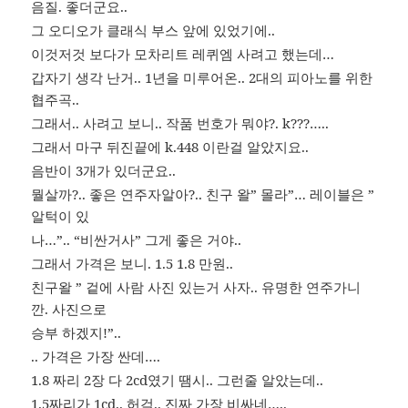
음질. 좋더군요..
그 오디오가 클래식 부스 앞에 있었기에..
이것저것 보다가 모차리트 레퀴엠 사려고 했는데…
갑자기 생각 난거.. 1년을 미루어온.. 2대의 피아노를 위한
협주곡..
그래서.. 사려고 보니.. 작품 번호가 뭐야?. k???…..
그래서 마구 뒤진끝에 k.448 이란걸 알았지요..
음반이 3개가 있더군요..
뭘살까?.. 좋은 연주자알아?.. 친구 왈” 몰라”… 레이블은 ”
알턱이 있
나…”.. “비싼거사” 그게 좋은 거야..
그래서 가격은 보니. 1.5 1.8 만원..
친구왈 ” 겉에 사람 사진 있는거 사자.. 유명한 연주가니
깐. 사진으로
승부 하겠지!”..
.. 가격은 가장 싼데….
1.8 짜리 2장 다 2cd였기 땜시.. 그런줄 알았는데..
1.5짜리가 1cd.. 허걱.. 진짜 가장 비싸네…..