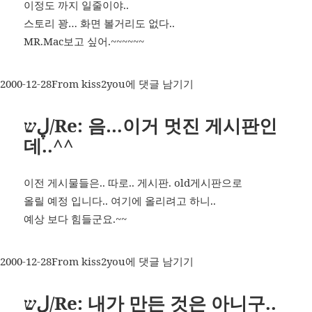
이정도 까지 일줄이야..
스토리 꽝… 화면 볼거리도 없다..
MR.Mac보고 싶어.~~~~~~
작
카
ڸש/
2000-12-28
From kiss2you
에 댓글 남기기
성
테
쩝..
일
고
6
ڸש/Re: 음…이거 멋진 게시판인
자
리
번
데..^^
째
날
이전 게시물들은.. 따로.. 게시판. old게시판으로
올릴 예정 입니다.. 여기에 올리려고 하니..
예상 보다 힘들군요.~~
작
카
ڸש/Re:
2000-12-28
From kiss2you
에 댓글 남기기
성
테
음…
일
고
이
ڸש/Re: 내가 만든 것은 아니구..
자
리
거