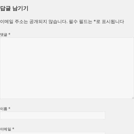
성
쓴
테
답글 남기기
일
이
고
자
리
이메일 주소는 공개되지 않습니다.
필수 필드는
*
로 표시됩니다
댓글
*
이름
*
이메일
*